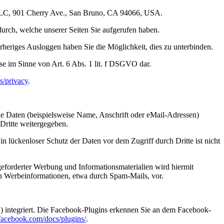
, LLC, 901 Cherry Ave., San Bruno, CA 94066, USA.
durch, welche unserer Seiten Sie aufgerufen haben.
rheriges Ausloggen haben Sie die Möglichkeit, dies zu unterbinden.
se im Sinne von Art. 6 Abs. 1 lit. f DSGVO dar.
s/privacy
.
e Daten (beispielsweise Name, Anschrift oder eMail-Adressen)
 Dritte weitergegeben.
n lückenloser Schutz der Daten vor dem Zugriff durch Dritte ist nicht
eforderter Werbung und Informationsmaterialien wird hiermit
von Werbeinformationen, etwa durch Spam-Mails, vor.
) integriert. Die Facebook-Plugins erkennen Sie an dem Facebook-
.facebook.com/docs/plugins/
.