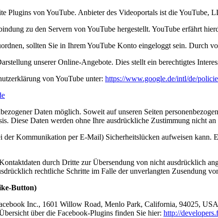
site Plugins von YouTube. Anbieter des Videoportals ist die YouTube
rbindung zu den Servern von YouTube hergestellt. YouTube erfährt hier
uordnen, sollten Sie in Ihrem YouTube Konto eingeloggt sein. Durch vo
stellung unserer Online-Angebote. Dies stellt ein berechtigtes Interes
hutzerklärung von YouTube unter:
https://www.google.de/intl/de/policie
de
nbezogener Daten möglich. Soweit auf unseren Seiten personenbezogen
 Basis. Diese Daten werden ohne Ihre ausdrückliche Zustimmung nicht an
ei der Kommunikation per E-Mail) Sicherheitslücken aufweisen kann. Ei
ontaktdaten durch Dritte zur Übersendung von nicht ausdrücklich ang
ausdrücklich rechtliche Schritte im Falle der unverlangten Zusendung 
ike-Button)
Facebook Inc., 1601 Willow Road, Menlo Park, California, 94025, USA
Übersicht über die Facebook-Plugins finden Sie hier:
http://developers