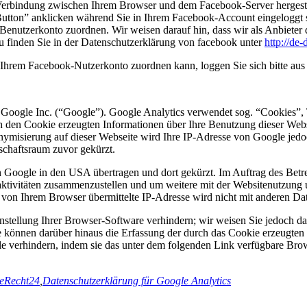
Verbindung zwischen Ihrem Browser und dem Facebook-Server hergestellt
tton” anklicken während Sie in Ihrem Facebook-Account eingeloggt sin
nutzerkonto zuordnen. Wir weisen darauf hin, dass wir als Anbieter d
u finden Sie in der Datenschutzerklärung von facebook unter
http://de
Ihrem Facebook-Nutzerkonto zuordnen kann, loggen Sie sich bitte au
 Google Inc. (“Google”). Google Analytics verwendet sog. “Cookies”, 
h den Cookie erzeugten Informationen über Ihre Benutzung dieser Web
onymisierung auf dieser Webseite wird Ihre IP-Adresse von Google jedo
chaftsraum zuvor gekürzt.
n Google in den USA übertragen und dort gekürzt. Im Auftrag des Betr
aktivitäten zusammenzustellen und um weitere mit der Websitenutzung
 von Ihrem Browser übermittelte IP-Adresse wird nicht mit anderen 
tellung Ihrer Browser-Software verhindern; wir weisen Sie jedoch dara
 können darüber hinaus die Erfassung der durch das Cookie erzeugten 
 verhindern, indem sie das unter dem folgenden Link verfügbare Brows
 eRecht24
,
Datenschutzerklärung für Google Analytics